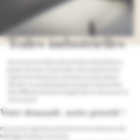
Toiles industrielles
Nous assurons la fabrication de toiles industrielles en
grande série pour l’automobile. Notre expertise et la
maîtrise de nombreuses machines nous permettent
d’étudier vos problématiques de piqures industrielles
dans différents domaines d’application et d’en assurer la
mise au point.
Votre demande, notre priorité !
Pour pouvoir répondre aux besoins de nos clients pour des
habillages d’intérieur de voiture,