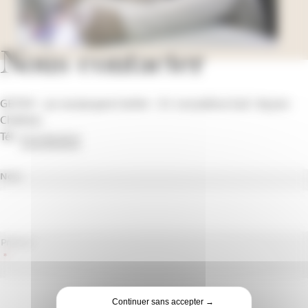
Nous contacter
GETEX – 30 rue Jacques Cartier – Z.I. Les Judices Sud - 85300
Challans
Tél :
02 51 93 35 51
Nom
Prénom
*
Continuer sans accepter →