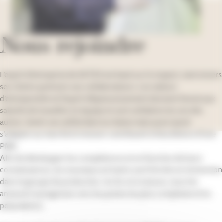
Nous rejoindre
L’esprit d’entreprise de GETEX est basé sur le respect, tant envers
ses clients qu’envers ses collaborateurs. Les valeurs
d’entreprendre et l’esprit d’épanouissement donnent l’envie aux
salariés de travailler en équipe et sont solidaires les uns des
autres. Sentir son utilité dans la chaine mais aussi savoir
s’adapter au marché et innover contribuent à l’excellence d’une
PME.
Afin de développer les compétences et en fonction de leurs
connaissances, les nouveaux arrivants sont formés en immersion
dans le groupe de production. Au fur et à mesure, nous les
amenons à progresser vers les postes les plus complexes et la
polyvalence.