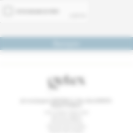
CAPTCHA
(optionnel)
30 rue Jacques CARTIER Z.I. Parc des JUDICES
-
85300
Challans
2021 Création
Cyberscope
Mentions légales
Demande de devis
Données personnelles
Gestion des Cookies